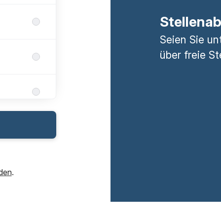
Stellena
Seien Sie un
über freie St
den
.