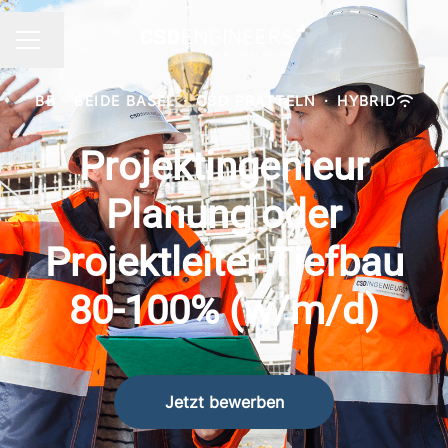
Sprache ändern
KARRIEREMENÜ
BB - BEIDE BASEL
·
CSD PRATTELN
·
HYBRID
Projektingenieur
Planung oder
Projektleiter Tiefbau
80-100% (w/m/d)
Jetzt bewerben