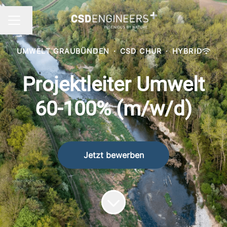
Sprache ändern
KARRIEREMENÜ
UMWELT GRAUBÜNDEN
·
CSD CHUR
·
HYBRID
Projektleiter Umwelt
60-100% (m/w/d)
Jetzt bewerben