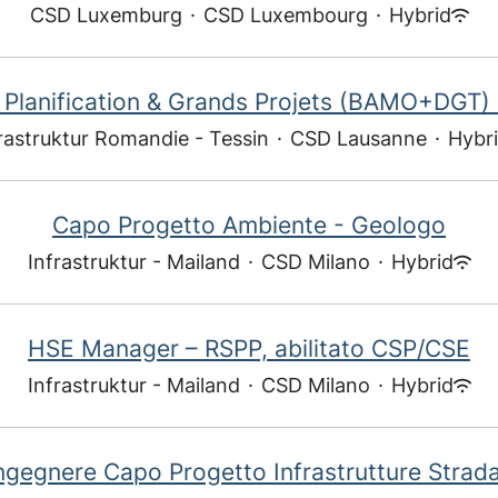
CSD Luxemburg
·
CSD Luxembourg
·
Hybrid
s Planification & Grands Projets (BAMO+DGT) 
rastruktur Romandie - Tessin
·
CSD Lausanne
·
Hybr
Capo Progetto Ambiente - Geologo
Infrastruktur - Mailand
·
CSD Milano
·
Hybrid
HSE Manager – RSPP, abilitato CSP/CSE
Infrastruktur - Mailand
·
CSD Milano
·
Hybrid
ngegnere Capo Progetto Infrastrutture Strada