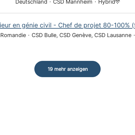
Deutschland
·
CSD Mannheim
·
Hybrid
ieur en génie civil - Chef de projet 80-100% (
 Romandie
·
CSD Bulle, CSD Genève, CSD Lausanne
·
19 mehr anzeigen