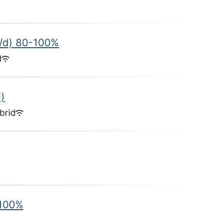
h/d) 80-100%
d
)
brid
-100%