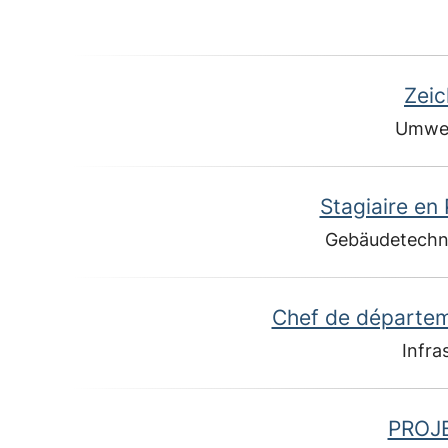
Zeic
Umwel
Stagiaire en
Gebäudetechn
Chef de départem
Infra
PROJ