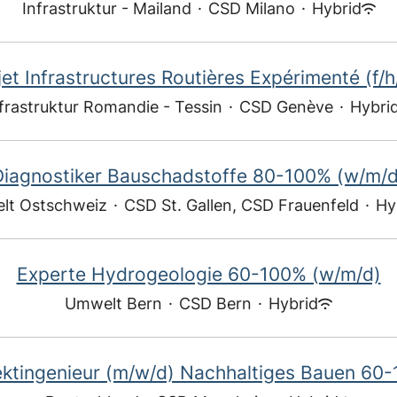
Infrastruktur - Mailand
·
CSD Milano
·
Hybrid
jet Infrastructures Routières Expérimenté (f/
frastruktur Romandie - Tessin
·
CSD Genève
·
Hybri
Diagnostiker Bauschadstoffe 80-100% (w/m/d
lt Ostschweiz
·
CSD St. Gallen, CSD Frauenfeld
·
Hy
Experte Hydrogeologie 60-100% (w/m/d)
Umwelt Bern
·
CSD Bern
·
Hybrid
ektingenieur (m/w/d) Nachhaltiges Bauen 60