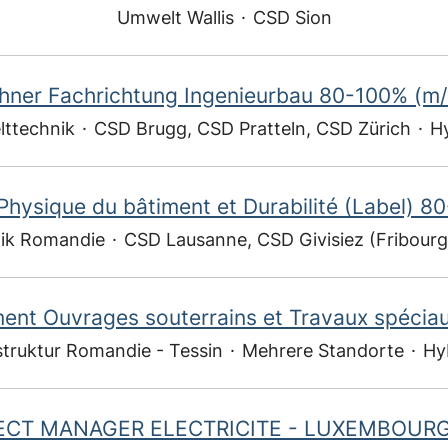
Umwelt Wallis
·
CSD Sion
hner Fachrichtung Ingenieurbau 80-100% (m
ttechnik
·
CSD Brugg, CSD Pratteln, CSD Zürich
·
H
 Physique du bâtiment et Durabilité (Label) 80
ik Romandie
·
CSD Lausanne, CSD Givisiez (Fribour
ent Ouvrages souterrains et Travaux spéciau
struktur Romandie - Tessin
·
Mehrere Standorte
·
Hy
ECT MANAGER ELECTRICITE - LUXEMBOURG 