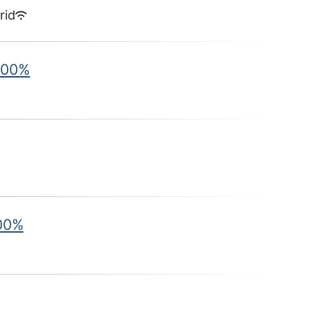
rid
100%
100%