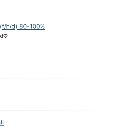
(f/h/d) 80-100%
id
li