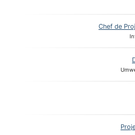
Chef de Pro
In
Umwe
Proj